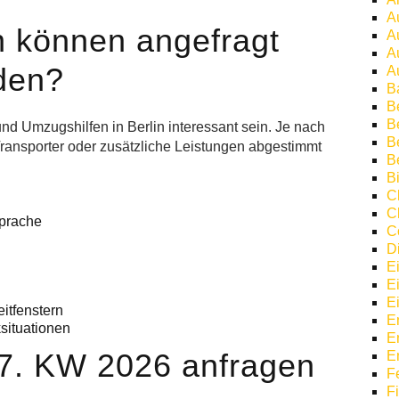
A
 können angefragt
A
A
den?
A
B
B
Be
d Umzugshilfen in Berlin interessant sein. Je nach
B
ransporter oder zusätzliche Leistungen abgestimmt
B
Bi
C
C
prache
C
D
E
E
E
itfenstern
E
situationen
E
27. KW 2026 anfragen
E
F
F