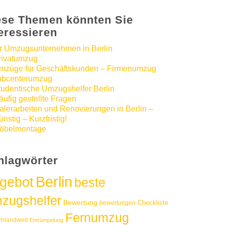
ese Themen könnten Sie
teressieren
hr Umzugsunternehmen in Berlin
rivatumzug
mzüge für Geschäftskunden – Firmenumzug
obcenterumzug
tudentische Umzugshelfer Berlin
äufig gestellte Fragen
alerarbeiten und Renovierungen in Berlin –
nstig – Kurzfristig!
öbelmontage
hlagwörter
Berlin
gebot
beste
zugshelfer
Bewertung
Checkliste
bewertungen
Fernumzug
chlandweit
Entrümpelung