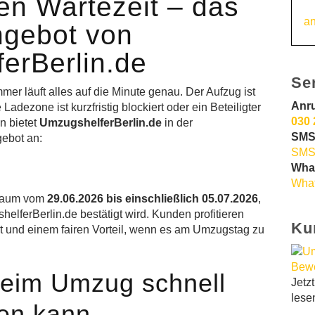
en Wartezeit – das
an
gebot von
erBerlin.de
Se
mmer läuft alles auf die Minute genau. Der Aufzug ist
Anr
adezone ist kurzfristig blockiert oder ein Beteiligter
030 
n bietet
UmzugshelferBerlin.de
in der
SMS
ebot an:
SMS
Wha
What
traum vom
29.06.2026 bis einschließlich 05.07.2026
,
elferBerlin.de bestätigt wird. Kunden profitieren
Ku
ät und einem fairen Vorteil, wenn es am Umzugstag zu
eim Umzug schnell
Jetz
lese
en kann