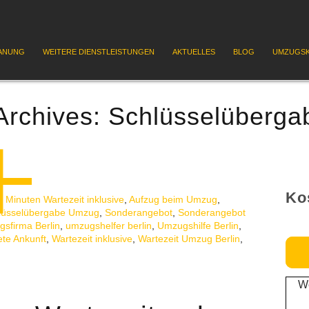
ANUNG
WEITERE DIENSTLEISTUNGEN
AKTUELLES
BLOG
UMZUGSK
Archives:
Schlüsselüberga
Ko
0 Minuten Wartezeit inklusive
,
Aufzug beim Umzug
,
lüsselübergabe Umzug
,
Sonderangebot
,
Sonderangebot
sfirma Berlin
,
umzugshelfer berlin
,
Umzugshilfe Berlin
,
ete Ankunft
,
Wartezeit inklusive
,
Wartezeit Umzug Berlin
,
We