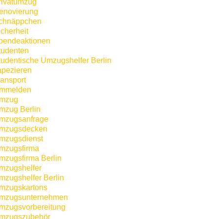
rivatumzug
enovierung
chnäppchen
icherheit
pendeaktionen
tudenten
tudentische Umzugshelfer Berlin
apezieren
ransport
mmelden
mzug
mzug Berlin
mzugsanfrage
mzugsdecken
mzugsdienst
mzugsfirma
mzugsfirma Berlin
mzugshelfer
mzugshelfer Berlin
mzugskartons
mzugsunternehmen
mzugsvorbereitung
mzugszubehör