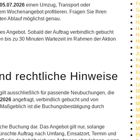
F
 05.07.2026
einen Umzug, Transport oder
G
em Wochenangebot profitieren. Fragen Sie Ihren
G
ten Ablauf möglichst genau.
H
H
les Angebot. Sobald der Auftrag verbindlich gebucht
H
n bis zu 30 Minuten Wartezeit im Rahmen der Aktion
H
I
J
K
K
d rechtliche Hinweise
K
K
L
M
gilt ausschließlich für passende Neubuchungen, die
M
.2026
angefragt, verbindlich gebucht und von
M
 Maßgeblich ist die Buchungsbestätigung durch
M
Mö
M
iche Buchung dar. Das Angebot gilt nur, solange
M
nschte Auftrag nach Umfang, Einsatzort, Termin und
P