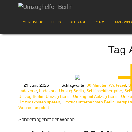
MEIN UMZUG
PREISE
ANFRAGE
FOTOS
UMZUGSPL
Tag 
29 Juni, 2026
Schlagworte:
30 Minuten Wartezeit
,
3
Ladezone
,
Ladezone Umzug Berlin
,
Schlüsselübergabe
,
Sch
Umzug Berlin
,
Umzug Berlin
,
Umzug mit Aufzug Berlin
,
Umzug
Umzugskosten sparen
,
Umzugsunternehmen Berlin
,
verspät
Wochenangebot
Sonderangebot der Woche