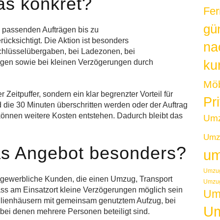
as konkret?
Fer
gü
 passenden Aufträgen bis zu
rücksichtigt. Die Aktion ist besonders
na
Schlüsselübergaben, bei Ladezonen, bei
kur
gen sowie bei kleinen Verzögerungen durch
Möb
r Zeitpuffer, sondern ein klar begrenzter Vorteil für
Pr
die 30 Minuten überschritten werden oder der Auftrag
 können weitere Kosten entstehen. Dadurch bleibt das
Um
Umzu
as Angebot besonders?
um
Umzug
 gewerbliche Kunden, die einen Umzug, Transport
Umzug
ass am Einsatzort kleine Verzögerungen möglich sein
Um
milienhäusern mit gemeinsam genutztem Aufzug, bei
Um
bei denen mehrere Personen beteiligt sind.