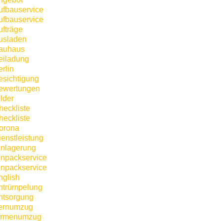
ufbauservice
ufbauservice
ufträge
usladen
auhaus
eiladung
rlin
esichtigung
ewertungen
lder
heckliste
heckliste
orona
ienstleistung
inlagerung
inpackservice
inpackservice
nglish
ntrümpelung
ntsorgung
ernumzug
irmenumzug