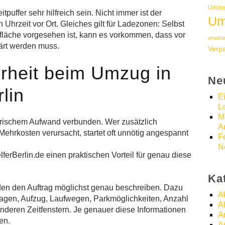
Umzug
uffer sehr hilfreich sein. Nicht immer ist der
Um
 Uhrzeit vor Ort. Gleiches gilt für Ladezonen: Selbst
fläche vorgesehen ist, kann es vorkommen, dass vor
unsere
lärt werden muss.
Verp
rheit beim Umzug in
Ne
lin
E
L
M
torischem Aufwand verbunden. Wer zusätzlich
A
Mehrkosten verursacht, startet oft unnötig angespannt
F
N
lferBerlin.de einen praktischen Vorteil für genau diese
Ka
unden den Auftrag möglichst genau beschreiben. Dazu
A
agen, Aufzug, Laufwegen, Parkmöglichkeiten, Anzahl
A
deren Zeitfenstern. Je genauer diese Informationen
A
en.
A