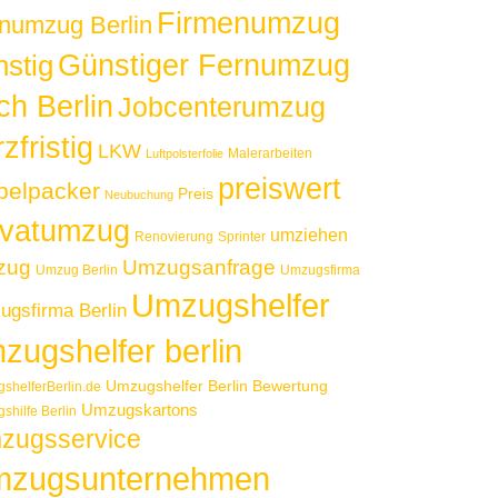
Firmenumzug
numzug Berlin
Günstiger Fernumzug
nstig
ch Berlin
Jobcenterumzug
zfristig
LKW
Malerarbeiten
Luftpolsterfolie
preiswert
elpacker
Preis
Neubuchung
ivatumzug
umziehen
Renovierung
Sprinter
zug
Umzugsanfrage
Umzug Berlin
Umzugsfirma
Umzugshelfer
gsfirma Berlin
zugshelfer berlin
Umzugshelfer Berlin Bewertung
shelferBerlin.de
Umzugskartons
shilfe Berlin
zugsservice
zugsunternehmen