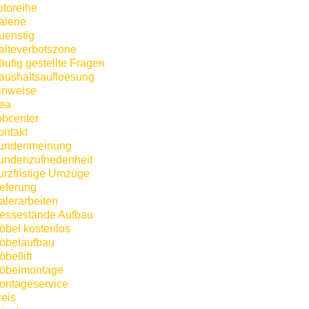
otoreihe
alerie
uenstig
alteverbotszone
äufig gestellte Fragen
aushaltsaufloesung
inweise
kea
obcenter
ontakt
undenmeinung
undenzufriedenheit
urzfristige Umzüge
ieferung
alerarbeiten
essestände Aufbau
öbel kostenlos
öbelaufbau
bellift
öbelmontage
ontageservice
reis