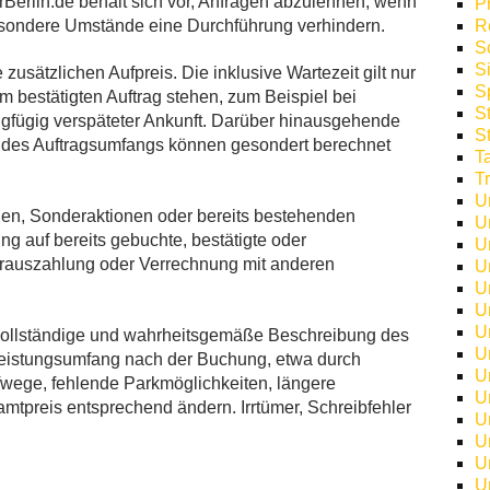
Berlin.de behält sich vor, Anfragen abzulehnen, wenn
P
sondere Umstände eine Durchführung verhindern.
R
S
S
usätzlichen Aufpreis. Die inklusive Wartezeit gilt nur
S
 bestätigten Auftrag stehen, zum Beispiel bei
S
gfügig verspäteter Ankunft. Darüber hinausgehende
S
n des Auftragsumfangs können gesondert berechnet
T
T
U
nen, Sonderaktionen oder bereits bestehenden
U
g auf bereits gebuchte, bestätigte oder
U
arauszahlung oder Verrechnung mit anderen
U
U
U
U
 vollständige und wahrheitsgemäße Beschreibung des
U
Leistungsumfang nach der Buchung, etwa durch
U
fwege, fehlende Parkmöglichkeiten, längere
U
mtpreis entsprechend ändern. Irrtümer, Schreibfehler
U
U
U
U