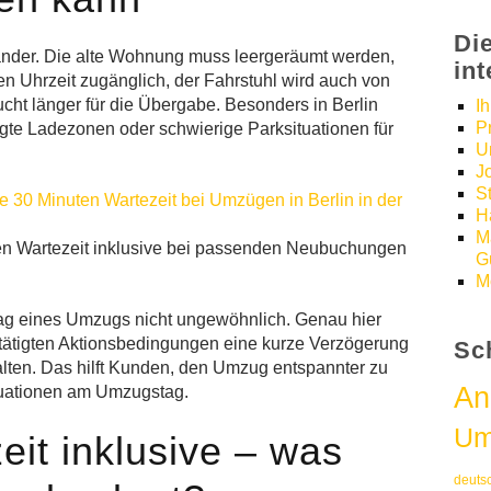
Di
nander. Die alte Wohnung muss leergeräumt werden,
in
en Uhrzeit zugänglich, der Fahrstuhl wird auch von
cht länger für die Übergabe. Besonders in Berlin
I
P
egte Ladezonen oder schwierige Parksituationen für
U
J
S
H
M
en Wartezeit inklusive bei passenden Neubuchungen
Gü
M
ltag eines Umzugs nicht ungewöhnlich. Genau hier
tätigten Aktionsbedingungen eine kurze Verzögerung
Sc
halten. Das hilft Kunden, den Umzug entspannter zu
An
ituationen am Umzugstag.
Um
it inklusive – was
deuts