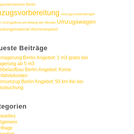
sunternehmen Berlin
zugsvorbereitung
Umzugsvorbereitungen
Umzugswagen
r Umzugsfirma am Anfang des Monats
ackungsmaterial
Wochenangebot
ueste Beiträge
inlagerung Berlin Angebot: 1 m3 gratis bei
agerung ab 5 m3
öbelaufbau Berlin Angebot: Keine
nfahrtskosten
ernumzug Berlin Angebot: 50 km frei bei
eubuchung
tegorien
ktuelles
llgemein
nfrage
ngebot