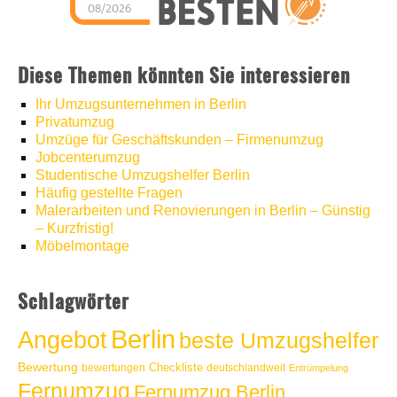
08/2026
Umzugshelfer Berlin
hat
5
von
5
Sternen |
1286
Umzugshelfer
Berlin
Bewertungen
auf
Diese Themen könnten Sie interessieren
werkenntdenBESTEN.de
Ihr Umzugsunternehmen in Berlin
Privatumzug
Umzüge für Geschäftskunden – Firmenumzug
Jobcenterumzug
Studentische Umzugshelfer Berlin
Häufig gestellte Fragen
Malerarbeiten und Renovierungen in Berlin – Günstig
– Kurzfristig!
Möbelmontage
Schlagwörter
Berlin
Angebot
beste Umzugshelfer
Bewertung
Checkliste
bewertungen
deutschlandweit
Entrümpelung
Fernumzug
Fernumzug Berlin