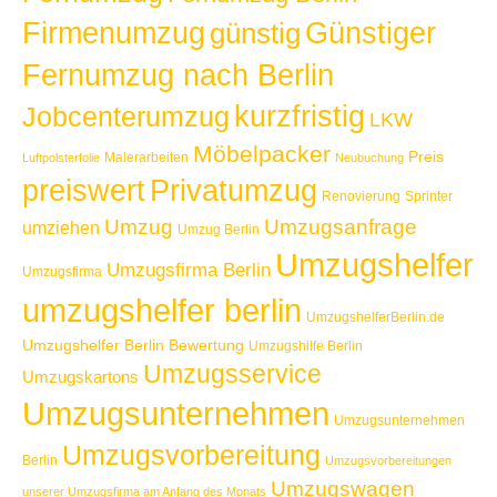
Günstiger
Firmenumzug
günstig
Fernumzug nach Berlin
kurzfristig
Jobcenterumzug
LKW
Möbelpacker
Preis
Malerarbeiten
Luftpolsterfolie
Neubuchung
Privatumzug
preiswert
Renovierung
Sprinter
Umzug
Umzugsanfrage
umziehen
Umzug Berlin
Umzugshelfer
Umzugsfirma Berlin
Umzugsfirma
umzugshelfer berlin
UmzugshelferBerlin.de
Umzugshelfer Berlin Bewertung
Umzugshilfe Berlin
Umzugsservice
Umzugskartons
Umzugsunternehmen
Umzugsunternehmen
Umzugsvorbereitung
Berlin
Umzugsvorbereitungen
Umzugswagen
unserer Umzugsfirma am Anfang des Monats