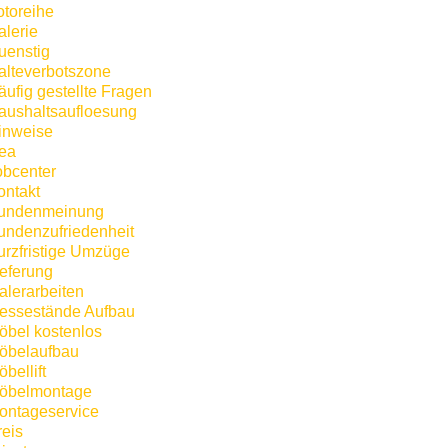
otoreihe
alerie
uenstig
alteverbotszone
äufig gestellte Fragen
aushaltsaufloesung
inweise
kea
obcenter
ontakt
undenmeinung
undenzufriedenheit
urzfristige Umzüge
ieferung
alerarbeiten
essestände Aufbau
öbel kostenlos
öbelaufbau
bellift
öbelmontage
ontageservice
reis