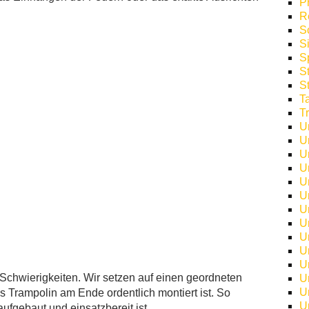
P
R
S
S
S
S
S
T
T
U
U
U
U
U
U
U
U
U
U
U
Schwierigkeiten. Wir setzen auf einen geordneten
U
U
as Trampolin am Ende ordentlich montiert ist. So
U
aufgebaut und einsatzbereit ist.