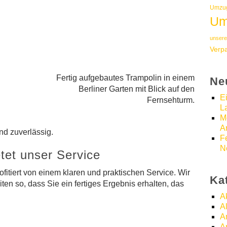
Umzug
Um
unsere
Verp
Fertig aufgebautes Trampolin in einem
Ne
Berliner Garten mit Blick auf den
E
Fernsehturm.
L
M
A
nd zuverlässig.
F
N
etet unser Service
fitiert von einem klaren und praktischen Service. Wir
Ka
en so, dass Sie ein fertiges Ergebnis erhalten, das
A
A
A
A