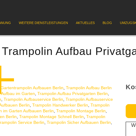
ANUNG
WEITERE DIENSTLEISTUNGEN
AKTUELLES
BLOG
UMZUGSK
:
Trampolin Aufbau Privatga
Ko
,
Gartentrampolin Aufbauen Berlin
,
Trampolin Aufbau Berlin
 Aufbau im Garten
,
Trampolin Aufbau Privatgarten Berlin
,
n
,
Trampolin Aufbauservice Berlin
,
Trampolin Aufbauservice
Aufbauen Berlin
,
Trampolin Handwerker Berlin
,
Trampolin
n im Garten Aufbauen Berlin
,
Trampolin Montage Berlin
,
en Berlin
,
Trampolin Montage Schnell Berlin
,
Trampolin
rampolin Service Berlin
,
Trampolin Sicher Aufbauen Berlin
,
We