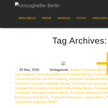
MEIN UMZUG
PREISE
ANFRAGE
FOTOS
UMZUGSPL
Tag Archives
20 Mai, 2026
Schlagworte:
Aufbau Trampolin Berlin
und Umland
,
Trampolin Aufbau für Familien Berlin
,
Trampolin
Trampolin Aufbau Service Umland
,
Trampolin Aufbauen Berli
Umland
,
Trampolin Aufstellen Berlin
,
Trampolin Fachgerecht 
Handwerker Umland
,
Trampolin Hilfe Aufbau Berlin
,
Trampoli
Trampolin Montage Erfahren Berlin
,
Trampolin Montage Gart
Montageservice Berlin
,
Trampolin Montieren Lassen Berlin
,
T
Trampoline Aufbauen Berlin