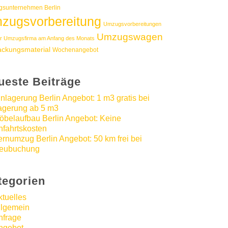
sunternehmen Berlin
zugsvorbereitung
Umzugsvorbereitungen
Umzugswagen
r Umzugsfirma am Anfang des Monats
ackungsmaterial
Wochenangebot
ueste Beiträge
inlagerung Berlin Angebot: 1 m3 gratis bei
agerung ab 5 m3
öbelaufbau Berlin Angebot: Keine
nfahrtskosten
ernumzug Berlin Angebot: 50 km frei bei
eubuchung
tegorien
ktuelles
llgemein
nfrage
ngebot