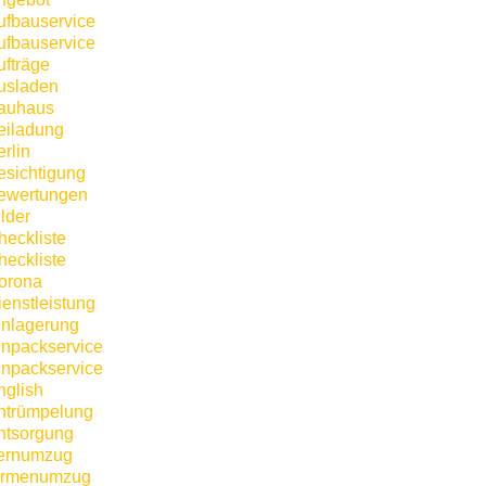
ufbauservice
ufbauservice
ufträge
usladen
auhaus
eiladung
rlin
esichtigung
ewertungen
lder
heckliste
heckliste
orona
ienstleistung
inlagerung
inpackservice
inpackservice
nglish
ntrümpelung
ntsorgung
ernumzug
irmenumzug