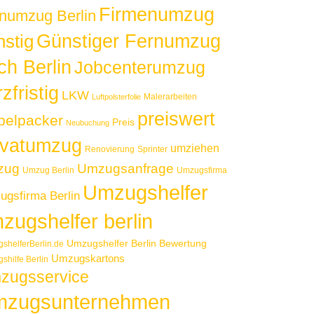
Firmenumzug
numzug Berlin
Günstiger Fernumzug
nstig
ch Berlin
Jobcenterumzug
zfristig
LKW
Malerarbeiten
Luftpolsterfolie
preiswert
elpacker
Preis
Neubuchung
ivatumzug
umziehen
Renovierung
Sprinter
zug
Umzugsanfrage
Umzug Berlin
Umzugsfirma
Umzugshelfer
gsfirma Berlin
zugshelfer berlin
Umzugshelfer Berlin Bewertung
shelferBerlin.de
Umzugskartons
shilfe Berlin
zugsservice
zugsunternehmen