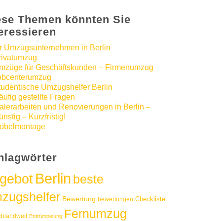
ese Themen könnten Sie
teressieren
hr Umzugsunternehmen in Berlin
rivatumzug
mzüge für Geschäftskunden – Firmenumzug
obcenterumzug
tudentische Umzugshelfer Berlin
äufig gestellte Fragen
alerarbeiten und Renovierungen in Berlin –
nstig – Kurzfristig!
öbelmontage
hlagwörter
Berlin
gebot
beste
zugshelfer
Bewertung
Checkliste
bewertungen
Fernumzug
chlandweit
Entrümpelung