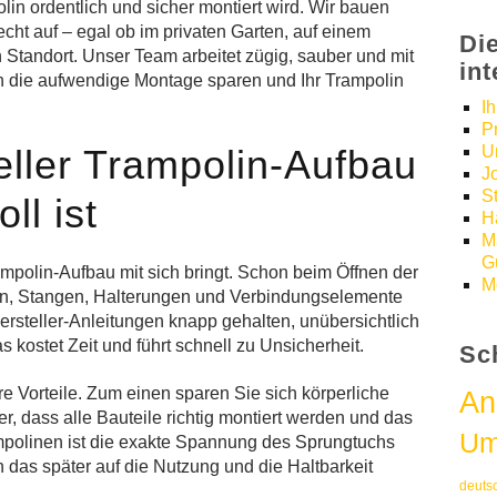
olin ordentlich und sicher montiert wird. Wir bauen
cht auf – egal ob im privaten Garten, auf einem
Di
Standort. Unser Team arbeitet zügig, sauber und mit
in
ch die aufwendige Montage sparen und Ihr Trampolin
I
P
ller Trampolin-Aufbau
U
J
S
ll ist
H
M
Gü
polin-Aufbau mit sich bringt. Schon beim Öffnen der
M
uben, Stangen, Halterungen und Verbindungselemente
teller-Anleitungen knapp gehalten, unübersichtlich
kostet Zeit und führt schnell zu Unsicherheit.
Sc
re Vorteile. Zum einen sparen Sie sich körperliche
An
er, dass alle Bauteile richtig montiert werden und das
Um
ampolinen ist die exakte Spannung des Sprungtuchs
h das später auf die Nutzung und die Haltbarkeit
deuts