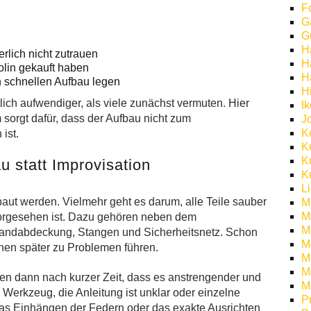
F
G
G
H
rlich nicht zutrauen
H
olin gekauft haben
H
n schnellen Aufbau legen
H
lich aufwendiger, als viele zunächst vermuten. Hier
I
 sorgt dafür, dass der Aufbau nicht zum
J
K
ist.
K
K
 statt Improvisation
K
L
aut werden. Vielmehr geht es darum, alle Teile sauber
M
M
vorgesehen ist. Dazu gehören neben dem
M
andabdeckung, Stangen und Sicherheitsnetz. Schon
M
nnen später zu Problemen führen.
Mö
M
ken dann nach kurzer Zeit, dass es anstrengender und
M
ge Werkzeug, die Anleitung ist unklar oder einzelne
P
das Einhängen der Federn oder das exakte Ausrichten