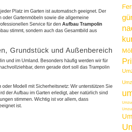
Fer
jeder Platz im Garten ist automatisch geeignet. Der
gü
 oder Gartenmöbeln sowie die allgemeine
professionellen Service für den
Aufbau Trampolin
na
enbau stimmt, sondern auch das Gesamtbild aus
kur
ten, Grundstück und Außenbereich
Möb
Pr
rlin und im Umland. Besonders häufig werden wir für
nachvollziehbar, denn gerade dort soll das Trampolin
Um
Umzu
oder Modell mit Sicherheitsnetz: Wir unterstützen Sie
um
d der Aufbau im Garten erledigt, aber natürlich sind
ngen stimmen. Wichtig ist vor allem, dass
Umzug
eignet ist.
Umzug
Um
Um