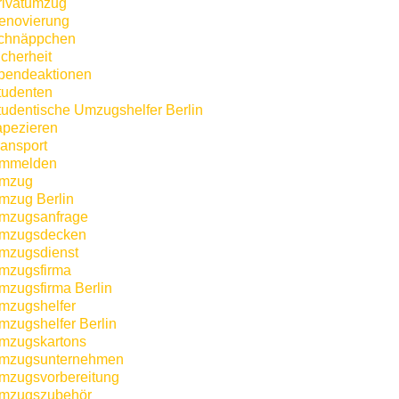
rivatumzug
enovierung
chnäppchen
icherheit
pendeaktionen
tudenten
tudentische Umzugshelfer Berlin
apezieren
ransport
mmelden
mzug
mzug Berlin
mzugsanfrage
mzugsdecken
mzugsdienst
mzugsfirma
mzugsfirma Berlin
mzugshelfer
mzugshelfer Berlin
mzugskartons
mzugsunternehmen
mzugsvorbereitung
mzugszubehör