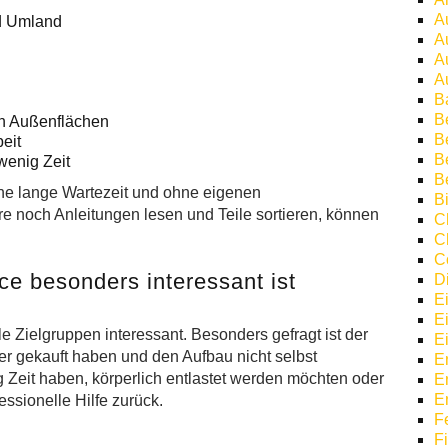
A
nd Umland
A
A
A
B
B
en Außenflächen
Be
eit
B
wenig Zeit
B
ne lange Wartezeit und ohne eigenen
Bi
e noch Anleitungen lesen und Teile sortieren, können
C
C
C
e besonders interessant ist
D
E
E
ele Zielgruppen interessant. Besonders gefragt ist der
E
der gekauft haben und den Aufbau nicht selbst
E
eit haben, körperlich entlastet werden möchten oder
E
E
ssionelle Hilfe zurück.
F
F