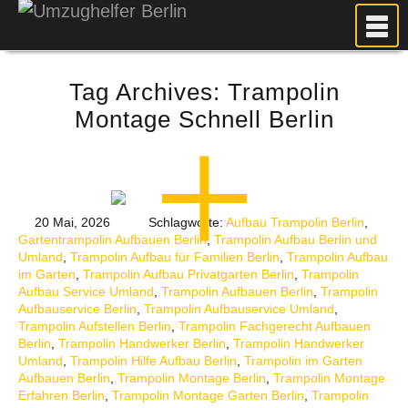
MEIN UMZUG
Tag Archives:
Trampolin
PREISE
Montage Schnell Berlin
ANFRAGE
FOTOS
UMZUGSPLANUNG
WEITERE DIENSTLEISTUNGEN
20 Mai, 2026
Schlagworte:
Aufbau Trampolin Berlin
,
Gartentrampolin Aufbauen Berlin
,
Trampolin Aufbau Berlin und
AKTUELLES
Umland
,
Trampolin Aufbau für Familien Berlin
,
Trampolin Aufbau
im Garten
,
Trampolin Aufbau Privatgarten Berlin
,
Trampolin
BLOG
Aufbau Service Umland
,
Trampolin Aufbauen Berlin
,
Trampolin
UMZUGSKOSTEN RECHNER
Aufbauservice Berlin
,
Trampolin Aufbauservice Umland
,
Trampolin Aufstellen Berlin
,
Trampolin Fachgerecht Aufbauen
KUNDENMEINUNGEN
Berlin
,
Trampolin Handwerker Berlin
,
Trampolin Handwerker
Umland
,
Trampolin Hilfe Aufbau Berlin
,
Trampolin im Garten
Aufbauen Berlin
,
Trampolin Montage Berlin
,
Trampolin Montage
Erfahren Berlin
,
Trampolin Montage Garten Berlin
,
Trampolin