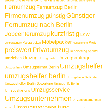
Bewertung
Checkliste
bewertungen
deutschlandweit
Entrümpelung
Fernumzug
Fernumzug Berlin
Günstiger
Firmenumzug
günstig
Fernumzug nach Berlin
kurzfristig
Jobcenterumzug
LKW
Möbelpacker
Preis
Malerarbeiten
Luftpolsterfolie
Neubuchung
Privatumzug
preiswert
Renovierung
Sprinter
Umzug
Umzugsanfrage
umziehen
Umzug Berlin
Umzugshelfer
Umzugsfirma Berlin
Umzugsfirma
umzugshelfer berlin
UmzugshelferBerlin.de
Umzugshelfer Berlin Bewertung
Umzugshilfe Berlin
Umzugsservice
Umzugskartons
Umzugsunternehmen
Umzugsunternehmen
Umzugsvorbereitung